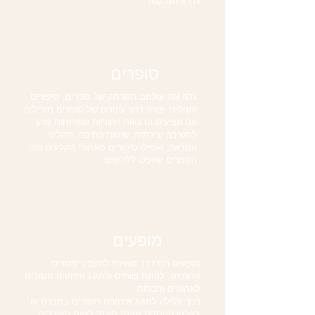
צרו איתנו קשר.
סופרים
גלה את עולמם המרתק של ספרים, סיפורים
ותהליכי יצירה דרך עיניהם של סופרים מובילים.
אנו מציעים הרצאות ייחודיות שפותחות צוהר
לחשיבה יצירתית, שיטות כתיבה, תהליכי
השראה, ואפילו סיפורים מאחורי הקלעים של
הספרים שהפכו ללהיטים.
מופעים
מופעים הם דרך מצוינת להעביר מסרים
ארגוניים, לפתח צוותים ולחגוג אירועים חשובים
לארגונים וחברות.
דרך קלילה לחגוג אירועים חשובים בחברה או
בארגון הנותנים מענה חוויתי לצוות העובדים