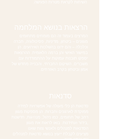
השיחות לקראת מטרות הפגישה.
הרצאות בנושא המלחמה
המרצים בעמוד זה הם מומחים מתחומים
מגוונים – ביטחון, מדיניות, פסיכולוגיה, חברה
וכלכלה – והם ידונו בהשלכות האירועים, הן
במישור האישי והן ברמה הלאומית. ההרצאות
יספקו תובנות עמוקות על ההתמודדות עם
משברים, השיקום החברתי, והבנייה מחדש של
אמון וביטחון בקרב האזרחים.
סדנאות
סדנאות הן כלי מעולה של אפשרויות למידה
ממוקדת לארגונים וחברות. הן מספקות מגוון
רחב של תחומים, כמו ניהול, מנהיגות, חדשנות
,בידור ועתידנות. בואו לראות את מגוון
הסדנאות למנהלים ולאנשי צוות שאנו
מציעים.לקבלת ייעוץ בנושא סדנאות למנהלים