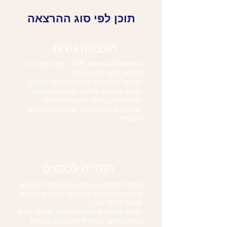
תוכן לפי סוג ההרצאה
העצמה נשית
הרצאות ליום האישה 2025 – חוויה מעוררת
השראה עבור הארגון שלך!
לקראת יום האישה הבינלאומי, אנו מציעים
סדרת הרצאות ייחודיות ומעוררות השראה
המתאימות במיוחד לארגונים וחברות
שמחפשים להעניק ערך משמעותי לעובדות
ולעובדים.
הנחייה לכנסים
תפקיד המנחה הוא קריטי להצלחת כל כנס או
אירוע, מנחה מוכר וטוב יכול להפוך את הכנס
שלכם לבלתי נשכח.
מנחים מבטיחים שמטרות הכנס מושגות על ידי
הגדרת הקשר, ניהול זרימת הכנס והנחיית