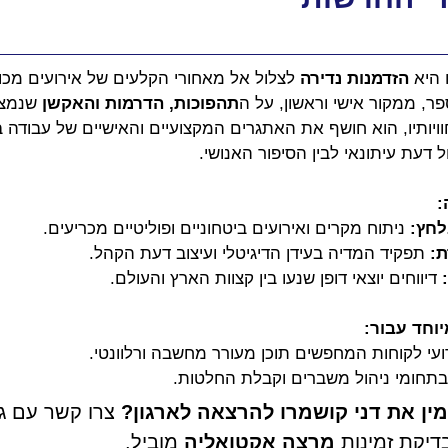
היא 
הזדמנות נדירה
 לצלול אל מאחורי הקלעים של אירועים מכוננ
ר, ממקור אישי וראשון, על ה
תהפוכות, הדרמות והאקשן
 שנמצא
וויותיו, הוא חושף את האתגרים המקצועיים והאישיים של עבודה
 דעת עיתונאי לבין הסיפור האנושי.
:
חץ:
 ניתוח מקרים ואירועים ביטחוניים ופוליטיים מכריעים.
:
 תפקיד המדיה בעידן הדיגיטלי ועיצוב דעת הקהל.
 דיווחים יוצאי דופן שנעו בין קצוות הארץ והעולם.
וחד עבור:
רועי לקוחות המחפשים תוכן מעורר מחשבה ורלוונטי.
בתחומי ניהול משברים וקבלת החלטות.
מין את דני קושמרו להרצאה לארגון?
 צרו קשר עם ג
יקת זמינות 
מרצה אקטואליה
 מוביל.