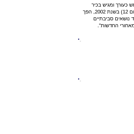
 כעורך ומגיש בכיר
בחדשות ערוץ 12. מאז הופעת הבכורה שלו ב-1996 ועד הצטרפותו לחדשות ערוץ 2 (כיום 12) בשנת 2002, הפך
ד נושאים סביבתיים
מאחורי החדשות".