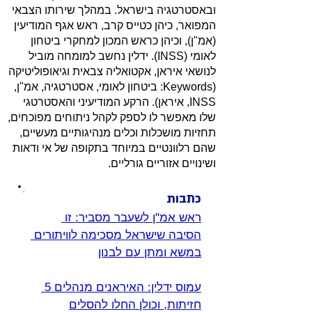
ובאסטרטגיה בישראל. במהלך שירותו הצבאי
המפואר, כיהן כטייס קרב, ראש אגף המודיעין
(אמ"ן), וכיהן כראש המכון למחקרי ביטחון
לאומי (INSS). ידלין נחשב למומחה מוביל
לנושאי איראן, אקטואליה צבאית וגיאופוליטיקה
(Keywords: ביטחון לאומי, אסטרטגיה, אמ"ן,
INSS, איראן). הרקע המודיעיני והאסטרטגי
שלו מאפשר לו לספק לקהל ניתוחים מפוכחים,
תחזיות מושכלות וכלים מנהיגותיים מעשיים,
שהם רלוונטיים במיוחד בתקופה של אי ודאות
ושינויים אזוריים גורליים.
כתבות
ראש אמ"ן לשעבר מסביר: זו 
הסיבה שישראל מסכימה לוויתורים 
במשא ומתן עם לבנון
עמוס ידלין: האיראנים מנהלים 5 
חזיתות, וכולן החלו להסלים