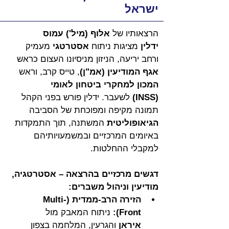
ישראל
הרצאותיו של 
אלוף (מיל') עמוס 
ידלין
 מציגות ניתוח 
אסטרטגי
 מעמיק 
ורחב יריעה, הניזון מניסיונו העצום כראש 
אגף המודיעין (אמ"ן)
, טייס קרב, וראש 
המכון למחקרי ביטחון לאומי 
(INSS)
 לשעבר. ידלין פורש בפני הקהל 
תמונה מקיפה ומפוכחת של הסביבה 
הגיאופוליטית
 המשתנה, תוך התמקדות 
באיומים המרכזיים ובמשמעויותיהם 
למקבלי ההחלטות.
דגשים מרכזיים בהרצאה – אסטרטגיה, 
מודיעין וניהול משברים:
הזירה הרב-ממדית (Multi-
Front):
 ניתוח המאבק מול 
איראן
 והגרעין, המלחמה בצפון 