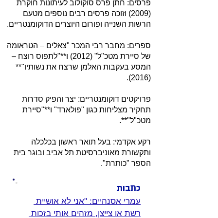
פרסים: חתן פרס סוקולוב לעיתונות חוקרת
(2009) וזוכה פרסים רבים נוספים מטעם
הרשות השנייה ופורום היוצרים הדוקומנטריים.
ספרים: מחבר רבי המכר "צאלים – הטראומה
של סיירת מטכ"ל" (2012) ו**"לתפוס רוצח –
המסע בעקבות האלמן שרצח את נשותיו"**
(2016).
פרויקטים דוקומנטריים: יצר והפיק סדרות
תחקיר מצליחות כגון "פולארד" ו**"סיירת
מטכ"ל"**.
רקע אקדמי: בעל תואר ראשון בכלכלה
ותקשורת מאוניברסיטת תל אביב ובוגר בית
הספר "כותרת".
כתבות
עמרי אסנהיים: "אני לא אושיית 
רשת או צייצן, מזהים אותי בזכות 