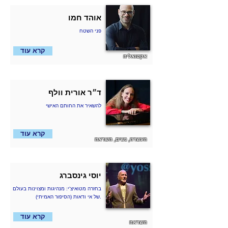
אוהד חמו
פני השטח
קרא עוד
אקטואליה
ד״ר אורית וולף
להשאיר את החותם האישי
קרא עוד
העשרה, נשים, השראה
יוסי גינסברג
בחזרה מטואיצ'י: מנהיגות ומצוינות בעולם
של אי ודאות (הסיפור האמיתי).
קרא עוד
השראה