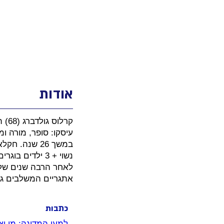
אודות
קרלוס גולדברג (68) תושב במושב רמות נפתלי שבגליל העליון
עיסקו: סופר, מורה ומנהל בית ספר בפנסי
במשך 26 שנה. חקלאי ובעל משק פעיל.
נשוי + 3 ילדים בוגרים .
לאחר הרבה שנים של ר
אתגריים המשלבים גם
כתבות
למען המדינה: מי יצט