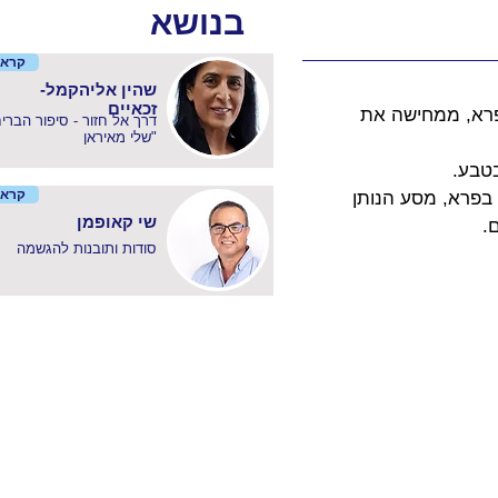
בנושא
קרא 
שהין אליהקמל-
זכאיים
רא, ממחישה את 
שלי מאיראן"
טבע.
קרא 
בפרא, מסע הנותן 
שי קאופמן
.
סודות ותובנות להגשמה