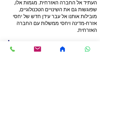
העתיד אל החברה האזרחית. מגמות אלו,
שפוגשות גם את השינויים הטכנולוגיים,
מובילות אותנו אל עבר עידן חדש של יחסי
אזרח-מדינה ויחסי ממשלות עם החברה
האזרחית.
כתבות
תגובות מההרצאה
תגיות
עובד יחזקאל, מזכיר הממשלה לשעבר, רגולציה
וממשל, אסטרטגיה ציבורית, קשרי ממשל, ניהול
מערכות, מדיניות
מרצים בנושא אחר