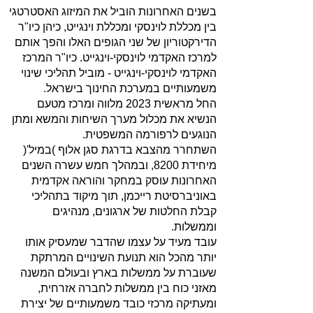
בשנים האחרונות הוביל את המיזוג האסטרטגי
בין מכללת לוינסקי ומכללת וינגייט, כיהן כיו"ר
הדירקטוריון של שני הגופים האלו והפך אותם
למרכז האקדמי לוינסקי-וינגייט. כיו"ר המרכז
האקדמי לוינסקי-וינגייט - מוביל תהליכי שינוי
משמעותיים במערכת החינוך בישראל.
החל מראשית 2023 מלווה ומרכז מטעם
הנשיא את מכלול מערך השיחות והמשא ומתן
הנוגעים לרפורמה המשפטית.
השתחרר מהצבא בדרגת סגן אלוף )במיל'(
מיחידת 8200, ובמהלך חמש עשרה השנים
האחרונות עוסק במחקר והוראה אקדמית
באוניברסיטת רייכמן, תוך מיקוד בתהליכי
קבלת החלטות של ארגונים, מנהיגים
וממשלות.
עובד מעיד על עצמו שהדבר שמעסיק אותו
יותר מהכל הוא תנועת השינויים המרתקת
שעוברת על ממשלות בארץ ובעולם המשנה
מאזני כוח בין ממשלות לחברה אזרחית,
ומעתיקה מרכזי כובד משמעותיים של יצירת