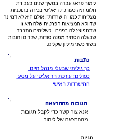
לימור פראג עבדה במשך שנים בעבודת
חלומותיה כעורכת ריאליטי בכירה בתוכניות
מצליחות כמו "הישרדות", אולם היא לא דמיינה
שדווקא המציאות הפרטית שלה היא זו
שתתפוצץ לה בפנים - כשלימים התברר
שבעלה הסתיר ממנה סודות, שקרים וחובות
בשווי כשני מיליון שקלים.
כתבות
כך גיליתי שבעלי מנהל חיים 
כפולים: עורכת הריאליטי על מסע 
ההישרדות האישי
תגובות מההרצאה
אנא צור קשר כדי לקבל תגובות 
מההרצאה של לימור
תגיות