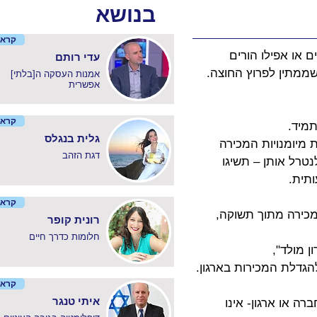
בנושא
קרא 
או אפילו הורים 
עדי רותם
אמנות העסקה ה[בלתי]
אפשרית
קרא 
תמיד.
גלית בנגלס
מיומנויות המכירה 
דגת הזהב
טרל אותן – תשיגו 
תית.
קרא 
מכירה מתוך תשוקה, 
רונית קופר
חלומות כדרך חיים
ן מולד",
הגדלת המכירות בארגון.
קרא 
איתי טנגר
ה או ארגון- אינו 