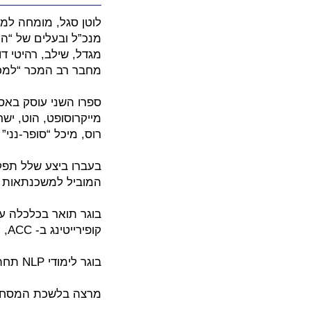
לוטן סגל, מומחה למכ
מנכ”ל ובעלים של “המר
מגדל, שילב, רהיטי דו
מחבר רב המכר “למכור
מייקרוסופט, הוט, ישרא
רוס, מיכל “סופר-נני” ד
בעברו ביצע שלל תפק
המוביל למשכנתאות 
בוגר תואר בכלכלה עם
קופירייטינג ב- ACC, תרצה גרנות.
בוגר לימודי NLP תחת ד”ר ריצ’רד בנדלר (ממציא השיטה) בקנסינגטון-לונדון.
מרצה בלשכת המסחר, איגוד השיווק, IBC, אפוק טיימס