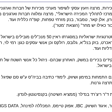
ירות, מרצה ויועץ עסקי לשיפור מערכי מכירות של חברות וארגוני
כז לתהליך המכירה הישראלי”, מרצה ומלווה חברות וארגונים מובי
רון, אלן קאר, טמבור, בנק מזרחי טפחות, קופ”ח כללית ועוד.
 כאילו יש מחר” (הוצאת ‘מטר’).
ספרו השני עוסק באסטרטגיות ישראליות במסגרתו ראיין 50 מנכ”ל
כרט, בזק בנל”א, גלובס, רולקס וכן אנשי עסקים כגון: רמי לוי, חל
ליות ועוד.
ידים בכירים במשק, האחרון שבהם- ניהול כל אנשי השטח של חט
בישראל.
 התמחות במימון ושיווק, לימודי כתיבה בביה”ס ע”ש סם שפיגל בי
, המכללה למינהל, ALL THINGS DATA ועוד