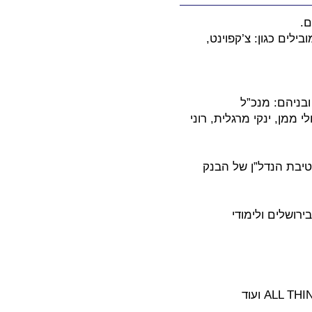
ם.
לים כגון: צ’קפוינט,
ים מובילים בישראל ובניהם: מנכ”ל
י ממן, ינקי מרגלית, רוני
יבת הנדל”ן של הבנק
רושלים ולימודי