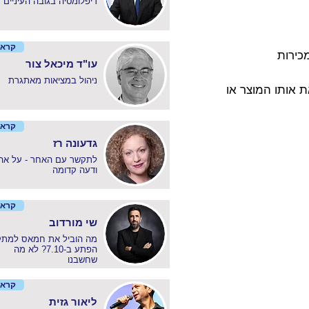
דיפלומטיה בגובה העיניים
קרא 
כירות
עו"ד מיכאל צור
ניהול במציאות מאתגרת
 אותו המוצר או 
קרא 
גדעונה רז
לתקשר עם האחר - על אה
ודעה קדומה
קרא 
שי מורדוב
מה הוביל את חמאס למת
הפתע ב-7.10? לא מה
שחשבנו
קרא 
ליאור גזית