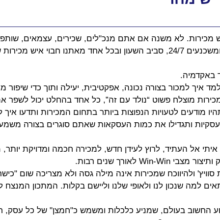
 מכירות. לא משנה אם אתם מנכ"לים, שכירים, עצמאים, שותפים 
איש מכירות שממתין לפרוץ החוצה.
 באקדמיה. 
מד איך למכור בצורה נכונה, אפקטיבית, יעילה ותוך כדי שיפור מ
ירות מוצלח פשוט “נולד עם זה”, כל אחד בהחלט יכול לשפר את 
היו מודעים לטעויות הנפוצות ביותר בתחום המכירות ותדעו איך לנ
העסקיות ותגדילו את כמות העסקאות שאתם סוגרים בצורה משמעו
איתי אל העתיד, לרוץ לעידן חדש, למכירה חכמה ומדויקת יותר, 
Win-Wi לאורך שנים רבות.
וויץ' ולהיווכח שמכירות אינה מילה גסה ולא מצריכה שום "כישרו
ם למה שנכון לנו ולאופי שלנו וליישם בקלות. המתכון המנצח ל
ע החשוב בעולם, שמניע כלכלות ומשמש כ"חמצן" של כל עסק, חבר