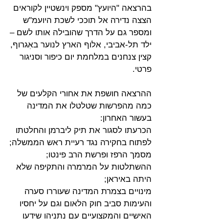
בהרצאה "היועץ" מספק וינשטיין לקוראים 
הצצה נדירה אל תוככי לשכת היועמ"ש 
ומספר גם על הדרך שהובילה אותו לשם – 
ילד תל-אביבי, אלוף הארץ לנוער באִגרוף, 
קצין צנחנים במלחמת יום כיפור וסניגור 
פרטי.
ההרצאה חושפת את אחורי הקלעים של 
כמה מהפרשות שטלטלו את המדינה 
בעשור האחרון: 
הכרעתו לסגור את תיק ליברמן והחלטתו 
לפתוח בחקירה נגד רעיית ראש הממשלה; 
מסמך הרפז ופרשת הרב פינטו; 
ההשתלטות על המרמרה והתקיפה שלא 
היתה באיראן; 
מינויים בצמרת המדינה שעוררו סערה 
והעימות סביב חוק הלאום וגם על יחסיו 
האישיים והמקצועיים עם נתניהו שידעו 