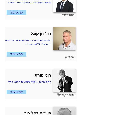
חדשות מודרניות – משחק האמת והשקר
קרא עוד
אקטואליה
דר׳ חן קוגל
רפואה משפטית – פענוח פשעים באמצעות
רפואה: ה-CSI הישראלי.
קרא עוד
העשרה
רוני פורת
ניהול מנצח - ניהול ומנהיגות בתנאי לחץ
קרא עוד
השראה, ניהול
עו"ד מיכאל צור