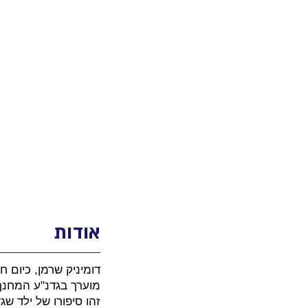
אודות
מוערך בגדנ"ע המחנך ב