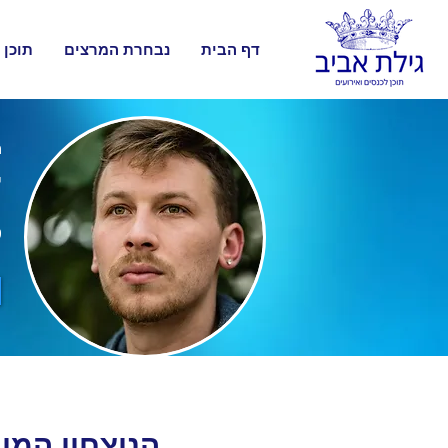
דף הבית
נבחרת המרצים
תוכן 
ה
ד
ס
הניצחון המו