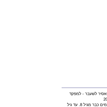
שגר ברחובות ואסיר לשעבר - למפקד
זהו סיפורו של ילד שגדל במשפחה עם אב עבריין ואם אלכוהוליסטית והידרדר לפשע וסמים כבר מגיל 8. עד גיל