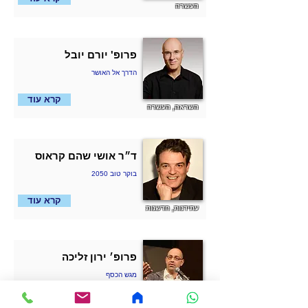
העשרה
פרופ' יורם יובל
הדרך אל האושר
קרא עוד
השראה, העשרה
ד״ר אושי שהם קראוס
בוקר טוב 2050
קרא עוד
עתידנות, חדשנות
פרופ׳ ירון זליכה
מגש הכסף
קרא עוד