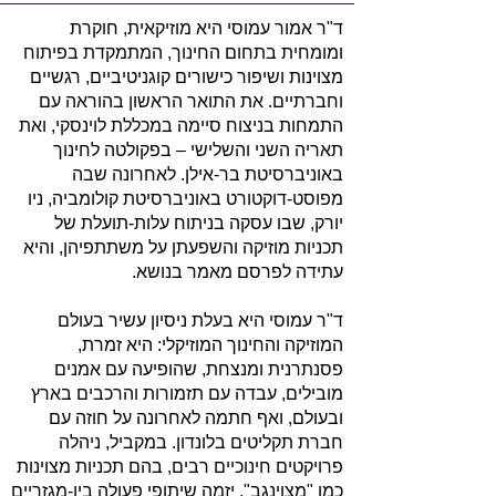
ד"ר אמור עמוסי היא מוזיקאית, חוקרת
ומומחית בתחום החינוך, המתמקדת בפיתוח
מצוינות ושיפור כישורים קוגניטיביים, רגשיים
וחברתיים. את התואר הראשון בהוראה עם
התמחות בניצוח סיימה במכללת לוינסקי, ואת
תאריה השני והשלישי – בפקולטה לחינוך
באוניברסיטת בר-אילן. לאחרונה שבה
מפוסט-דוקטורט באוניברסיטת קולומביה, ניו
יורק, שבו עסקה בניתוח עלות-תועלת של
תכניות מוזיקה והשפעתן על משתתפיהן, והיא
עתידה לפרסם מאמר בנושא.
ד"ר עמוסי היא בעלת ניסיון עשיר בעולם
המוזיקה והחינוך המוזיקלי: היא זמרת,
פסנתרנית ומנצחת, שהופיעה עם אמנים
מובילים, עבדה עם תזמורות והרכבים בארץ
ובעולם, ואף חתמה לאחרונה על חוזה עם
חברת תקליטים בלונדון. במקביל, ניהלה
פרויקטים חינוכיים רבים, בהם תכניות מצוינות
כמו "מצוינגב", יזמה שיתופי פעולה בין-מגזריים