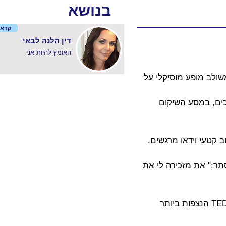
בנושא
קרא 
דין הלנה לבאי
האומץ להיות אני
ולב מופע מוסיקלי על 
 אנושות בתאונת דרכים, במסע השיקום 
 קטעי וידאו מרגשים.
ר:" את מזכירה לי את 
מופע ההשראה כתוב כהרצאת TED ,ונכתב יחד עם דניאל קובלר (מפיק ובונה הרצאות TED הנצפות ביותר 