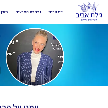
דף הבית
נבחרת המרצים
תוכן 
ה
א
א
יומני על הב