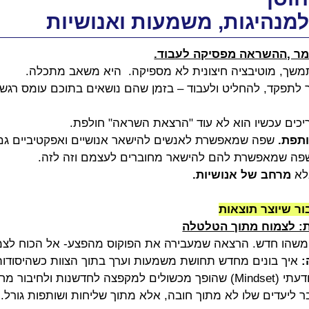
מנהיגות, משמעות ואנושיות
מר ,ההשראה מפסיקה לעבוד.
שך, מוטיבציה חיצונית לא מספיקה.  היא משאב מתכלה.
לתפקד, להחליט ולעבוד – בזמן שהם נושאים בתוכם עומס רגש
כים עכשיו הוא לא עוד "הרצאת השראה" חולפת.
תפת.
 שפה שמאפשרת לאנשים להישאר אנושיים ואפקטיביים 
 שפה שמאפשרת להם להישאר מחוברים לעצמם וזה לזה.
לא
 מרחב של אנושיות.
ר שיוצר תוצאות
ת: לצמוח מתוך הטלטלה
משהו חדש. הרצאה שמעבירה את הפוקוס מהפצע- אל הכוח לצמו
:
 איך בונים מחדש תחושת משמעות וערך בתוך הצוות כשהיסודו
  שינוי תודעתי (Mindset) שהופך מכשולים למקפצה לחדשנות ולחי
ר ליעדים שלו לא מתוך חובה, אלא מתוך שליחות ושותפות גורל.