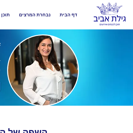
דף הבית
נבחרת המרצים
תוכן 
א
א
מ
השפה של הח