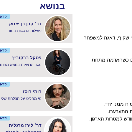
בנושא
קרא 
דר׳ קרן בן יצחק
פעילות הרגשות במוח
י שקוף, דאגה למשפחה 
קרא 
פסקל ברקוביץ
גם כשהאדמה מתחת 
מגוון הרצאות בנושא מצוינו
קרא 
רותי רוסו
? מי מחליט על הצלחת שלי
ח ממנו יחד.
ת התערערו.
בור מחודש למטרות הארגון. 
קרא 
דר׳ לירז מרגלית