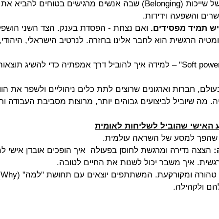
 תרבות של שייכות (Belonging) שבה אנשים מרגישים בטוחים ל
רים והשפעה וידידות.
 יש תמיד מפסידים.
 ואם נצחת - הפסדת בענק. הצד השני הושפל 
מטיה הרגשית הוא לחבר אלינו בחזרה. לנרטיב הישראלי, היהודי,
מאסטר-קלאס ב"Soft power" – למידה איך להוביל דרך אמפתיה כדי להשיג
לם, חברות וארגונים שרוצים לתת כלים ניהוליים ולשפר את הוול
ה. מה שיוביל לביצועים גבוהים יותר, מרוצות מסביבת העבודה ור
 האישי שהוביל לשליחות לאומית
 שהפך למסע של השראה עולמית.
:
 הצצה נדירה ומרגשת לחוסן בפעולה  איך הופכים אובדן אישי למ
רגשית. איך משבר יכול לשנות את החיים לטובה.
 
ם ולקהילה.