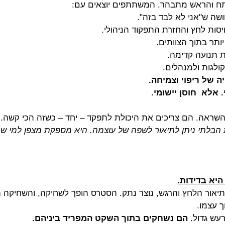
תח והראש מתבהר. המשתתפים יוצאים עם:
ושה ש"אני לא לבד בזה".
ויסות לחץ והחזרת התפקוד הניהולי.
יותר בתוך הצוותים.
תנועה קדימה.
קולגות ולמנהלים.
יה של ריפוי וצמיחה. 
 אלא  חוסן יישומי. 
 השראה. הם צריכים את היכולת לתפקד – יחד – כשזה הכי קשה.
בלתי ניתן לתיאור לשפה של עוצמה. היא מספקת מצפן למי שמנ
היא בדידות.
יאור הלחץ והרגש, נוצר נתק. הסטרס הופך לשחיקה, והשחיקה 
 עצמו.
עש גדול. 
הם נשחקים בתוך השקט המפריד ביניהם.