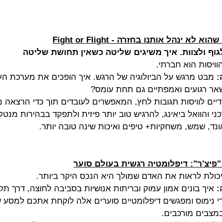
 את הסטרס שהוא לא ינהל אותנו בחזרה
גוף ולצוות. איך משיגים שליטה כשאין תחושת שליטה
וויסות הוא חברתי.
:
 מבט מרגש על הביולוגיה של הרגש. איך הופכים את מערכת הע
ר רגועים ואמפתיים גם תחת עומס? 
דיים לוויסות תגובות לחץ, המאפשרים לעובדים תוך כדי הרצא
י והוואל ביאינג, להרגיש טוב יותר פיזית ולתפקד בבהירות מנט
נד, שמש, משחקיות+ טיפים ואיכות שינה טובה יותר.
פיצ'ר": דיפלומטיה רגשית בעולם סוער
 היכולת לראות את האדם שמולך היא הנכס היקר ביותר.
:
 איך בונים אמון עמוק ובריתות אנושיות בסביבה לחוצה, דרך ת
י נימוס ומפגשים דיפלומטיים סוערים אלה לוקחת אתכם למסע ש
מצבים מורכבים. 