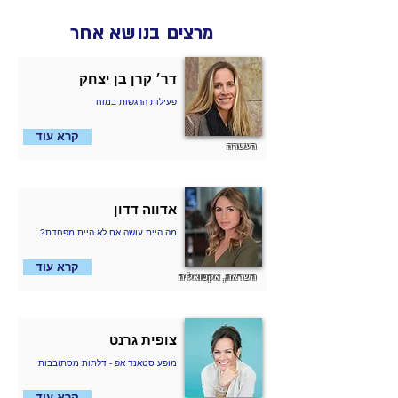
מרצים בנושא אחר
דר׳ קרן בן יצחק
פעילות הרגשות במוח
קרא עוד
העשרה
אדווה דדון
?מה היית עושה אם לא היית מפחדת
קרא עוד
השראה, אקטואליה
צופית גרנט
מופע סטאנד אפ - דלתות מסתובבות
קרא עוד