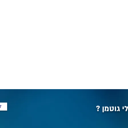
ל
י גוטמן ?