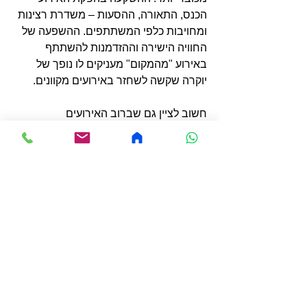
הכנס, התאורה, ההסעות – משדרת רצינות 
ומחויבות כלפי המשתתפים. ההשפעה של 
החוויה הישירה וההזדמנות להשתתף 
באירוע "מהמקום" מעניקים לו נופך של 
יוקרה שקשה לשחזר באירועים מקוונים.
חשוב לציין גם שברוב האירועים 
הפרונטליים כיום, ישנה אינטגרציה של 
טכנולוגיה, מה שמאפשר להפיק את המיטב 
משני העולמות. שידורים חיים של ההרצאות 
מאפשרים למי שלא יכול להיות נוכח פיזית 
להשתתף ולהינות מהתוכן באופן מקוון. 
נוסף על כך, מערכות ויזואליות מתקדמות, 
כמו מסכים גדולים, מצגות דינמיות, 
מערכות שמע ותאורה, משדרגות את 
החוויה ומוסיפות ערך מוסף לאירועים אלו.
לסיכום, הרצאות פרונטליות חזרו לאחר 
הקורונה לא רק מתוך צורך אלא גם מתוך 